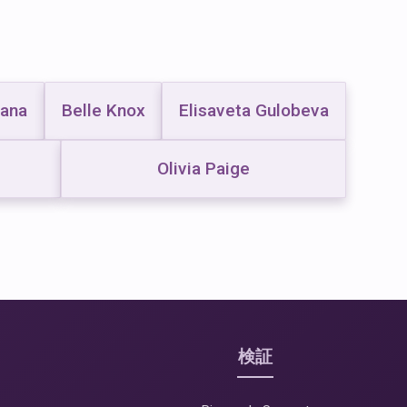
tana
Belle Knox
Elisaveta Gulobeva
Olivia Paige
検証